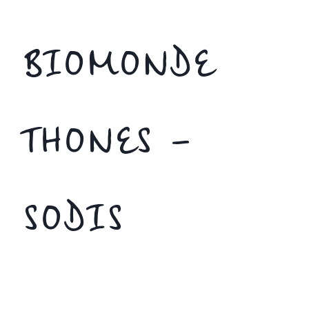
BIOMONDE
THONES –
SODIS