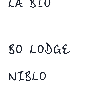
LA BIO
BO LODGE
NIBLO