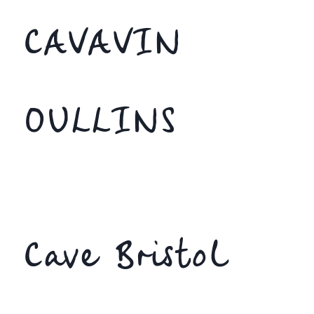
CAVAVIN
OULLINS
Cave Bristol