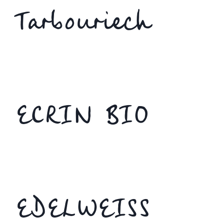
Tarbouriech
ECRIN BIO
EDELWEISS