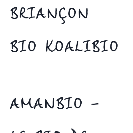
BRIANÇON
BIO KOALIBIO
AMANBIO –