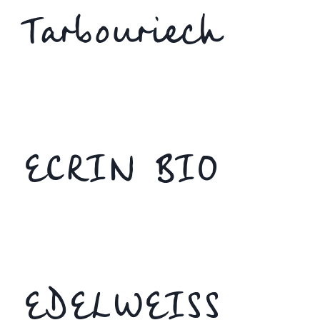
Tarbouriech
ECRIN BIO
EDELWEISS