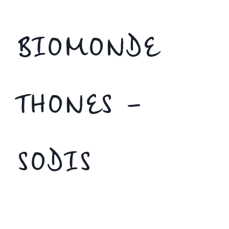
BIOMONDE
THONES –
SODIS