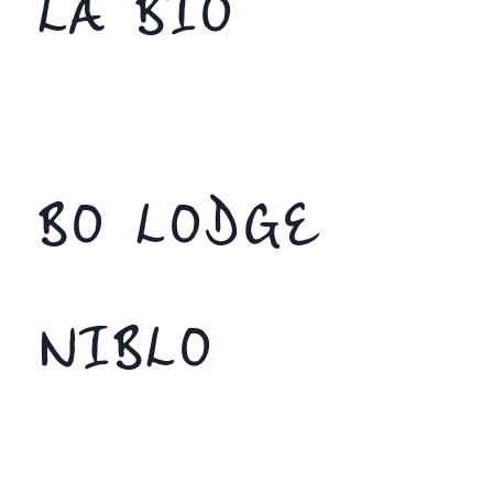
LA BIO
BO LODGE
NIBLO