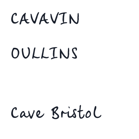
CAVAVIN
OULLINS
Cave Bristol