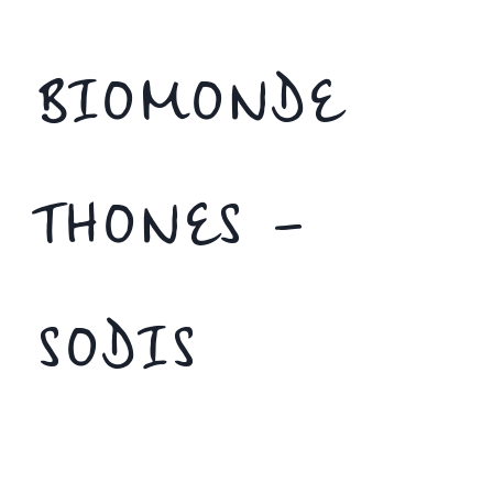
BIOMONDE
THONES –
SODIS