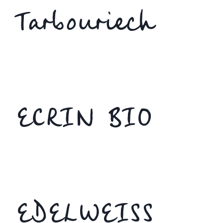
Tarbouriech
ECRIN BIO
EDELWEISS