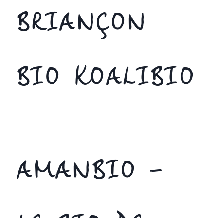
BRIANÇON
BIO KOALIBIO
AMANBIO –