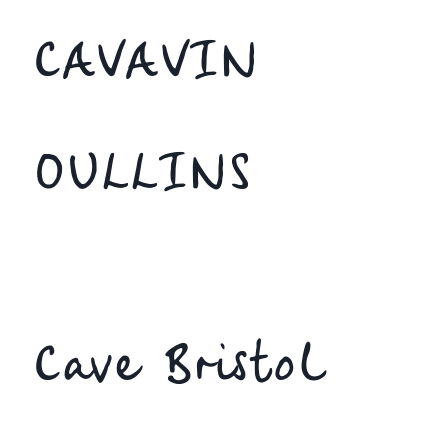
CAVAVIN
OULLINS
Cave Bristol