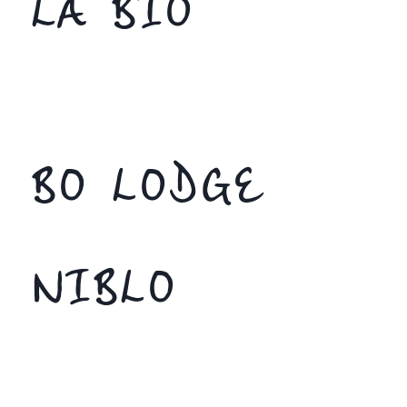
LA BIO
BO LODGE
NIBLO