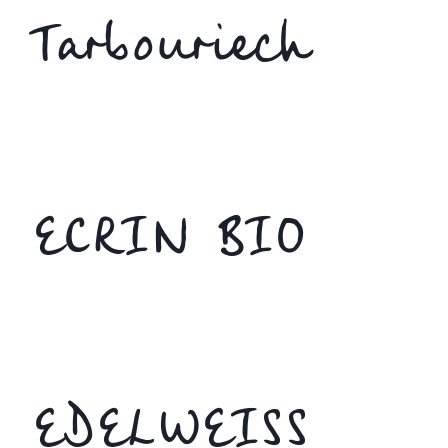
Tarbouriech
ECRIN BIO
EDELWEISS