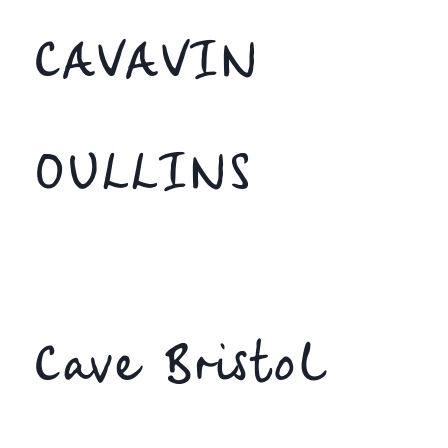
CAVAVIN
OULLINS
Cave Bristol