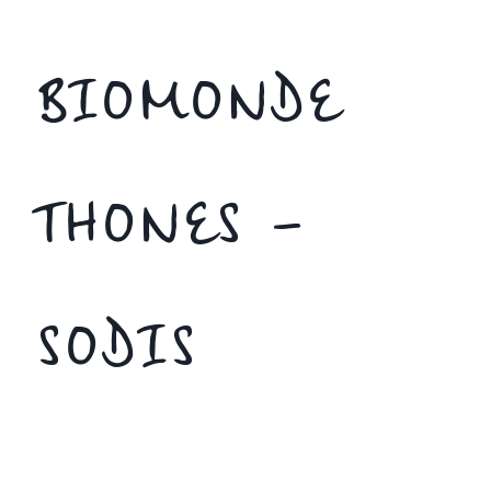
BIOMONDE
THONES –
SODIS