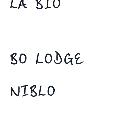
LA BIO
BO LODGE
NIBLO