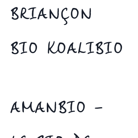
BRIANÇON
BIO KOALIBIO
AMANBIO –