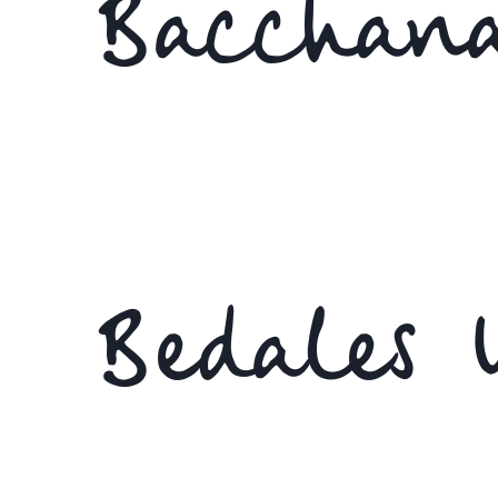
Bacchana
Bedales 