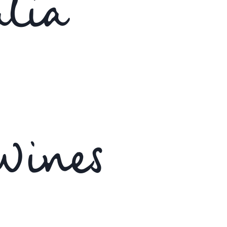
lia
Wines