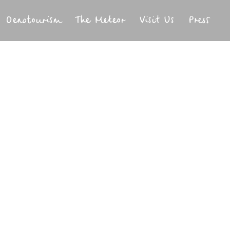
Oenotourism
The Meteor
Visit Us
Press