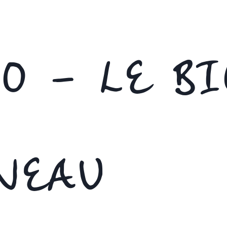
O – LE BI
NEAU