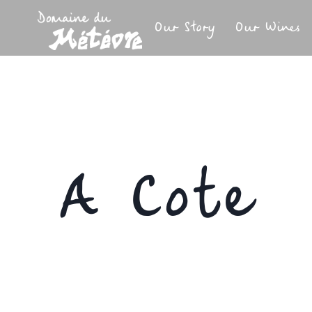
Skip
to
Our Story
Our Wines
content
A Cote