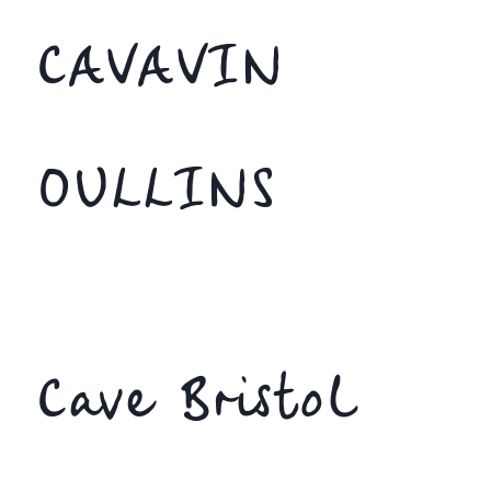
CAVAVIN
OULLINS
Cave Bristol