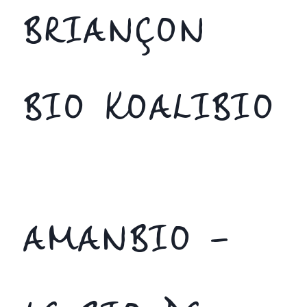
BRIANÇON
BIO KOALIBIO
AMANBIO –